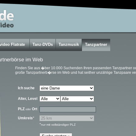
video Flatrate
Tanz-DVDs
Tanzmusik
Tanzpartner
artnerbörse im Web
Finden Sie aus �ber 10.000 Suchenden Ihren passenden Tanzpartner oder 
große Tanzpartnerb�rse im Web und hat seither unzählige Tanzpaare ve
Ich suche
Alter, Level
PLZ
Ort
oder
Umkreis
*
*
nur mit vollständiger PLZ