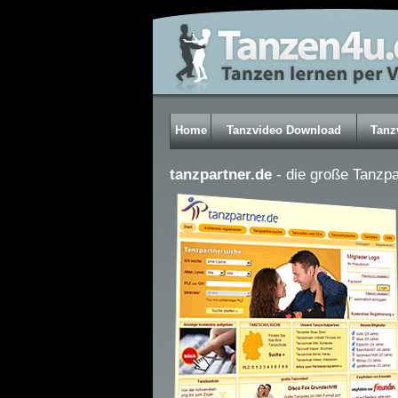
Home
Tanzvideo Download
Tanz
tanzpartner.de
- die große Tanzp